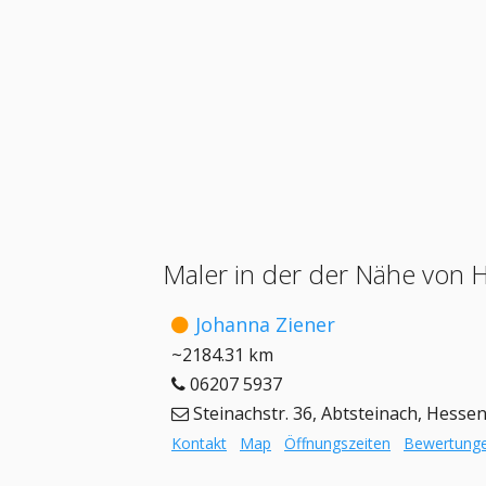
Maler in der der Nähe von 
Johanna Ziener
~2184.31 km
06207 5937
Steinachstr. 36, Abtsteinach, Hesse
Kontakt
Map
Öffnungszeiten
Bewertung