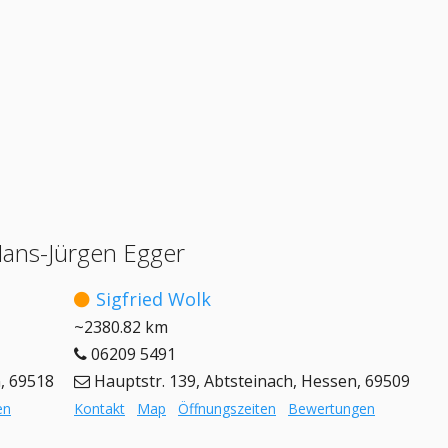
Hans-Jürgen Egger
Sigfried Wolk
~2380.82 km
06209 5491
n, 69518
Hauptstr. 139, Abtsteinach, Hessen, 69509
en
Kontakt
Map
Öffnungszeiten
Bewertungen