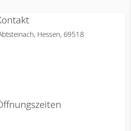
Kontakt
Abtsteinach
,
Hessen
,
69518
Öffnungszeiten