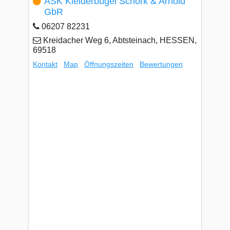
ASK Kleiderbügel Schork & Arnold
GbR
06207 82231
Kreidacher Weg 6, Abtsteinach, HESSEN,
69518
Kontakt
Map
Öffnungszeiten
Bewertungen